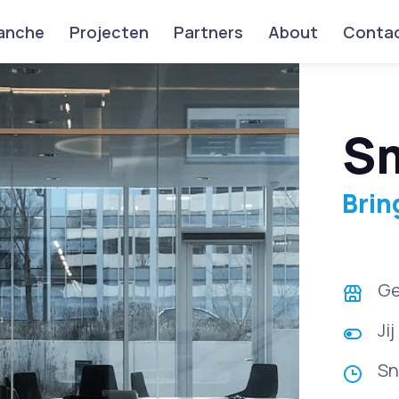
anche
Projecten
Partners
About
Conta
Sm
Brin
Ge
Ji
Sn