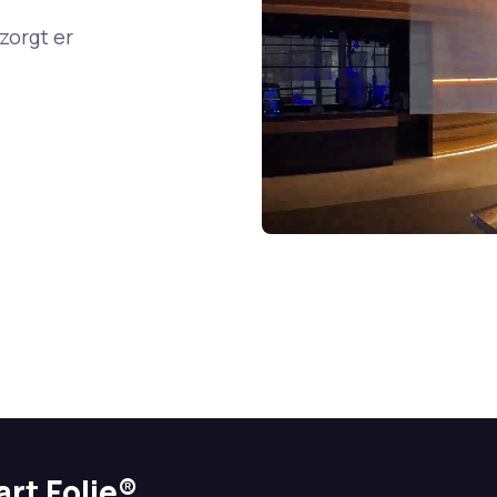
zorgt er
rt Folie®