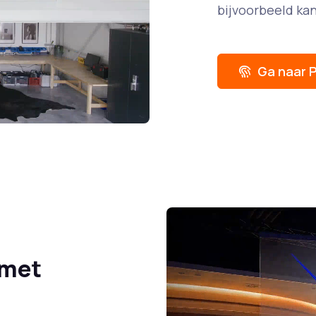
bijvoorbeeld ka
Ga naar P
 met