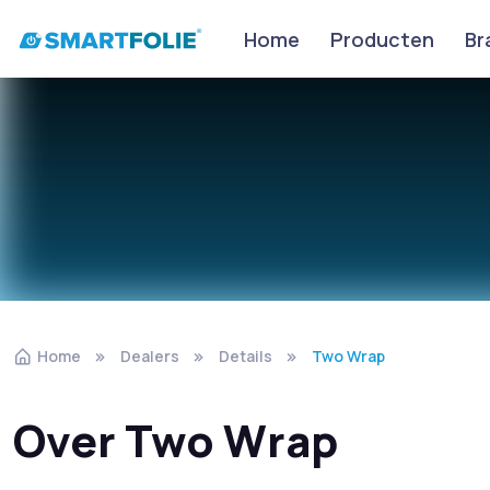
Home
Producten
Br
Home
Dealers
Details
Two Wrap
Over Two Wrap