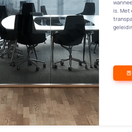
wanneer
is. Met
transpa
geleidi