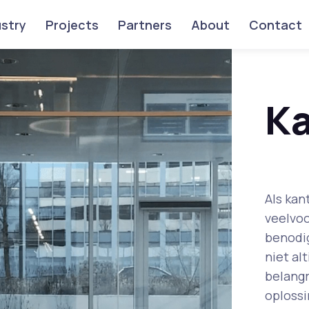
ustry
Projects
Partners
About
Contact
Ka
Als kan
veelvoo
benodig
niet al
belangr
oplossi