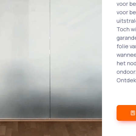
voor be
voor be
uitstra
Toch wi
garande
folie v
wanneer
het nod
ondoorz
Ontdek