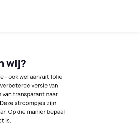
n wij?
e - ook wel aan/uit folie
t verbeterde versie van
n van transparant naar
 Deze stroompjes zijn
r. Op die manier bepaal
t is.