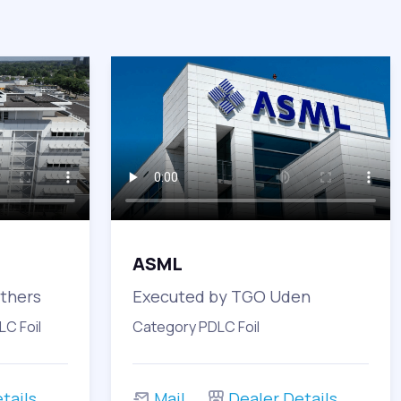
ASML
thers
Executed by TGO Uden
C Foil
Category PDLC Foil
tails
Mail
Dealer Details