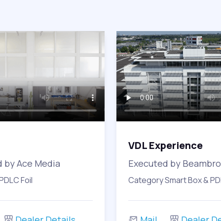
VDL Experience
 by Ace Media
Executed by Beambro
PDLC Foil
Category Smart Box & PDL
Dealer Details
Mail
Dealer De