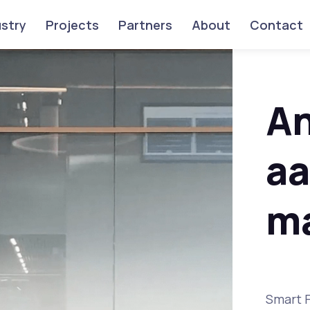
ustry
Projects
Partners
About
Contact
An
aa
m
Smart F